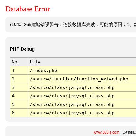
Database Error
(1040) 365建站错误警告：连接数据库失败，可能的原因：1、数
PHP Debug
No.
File
1
/index.php
2
/source/function/function_extend.php
3
/source/class/jzmysql.class.php
4
/source/class/jzmysql.class.php
5
/source/class/jzmysql.class.php
6
/source/class/jzmysql.class.php
www.365jz.com
已经将此