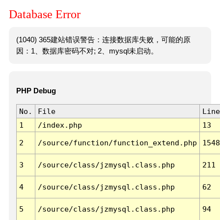
Database Error
(1040) 365建站错误警告：连接数据库失败，可能的原
因：1、数据库密码不对; 2、mysql未启动。
PHP Debug
No.
File
Line
1
/index.php
13
2
/source/function/function_extend.php
1548
3
/source/class/jzmysql.class.php
211
4
/source/class/jzmysql.class.php
62
5
/source/class/jzmysql.class.php
94